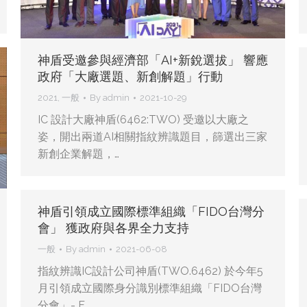
神盾受邀參與經濟部「AI+新銳選拔」 響應
政府「大廠選題、新創解題」行動
2021
,
一般
By
admin
2021-10-29
IC 設計大廠神盾(6462:TWO) 受邀以大廠之
姿，開出兩道AI相關指紋辨識題目，篩選出三家
新創企業解題，…
神盾引領成立國際標準組織「FIDO台灣分
會」 獲政府與各界全力支持
一般
By
admin
2021-06-08
指紋辨識IC設計公司神盾(TWO.6462) 於今年5
月引領成立國際身分識別標準組織「FIDO台灣
分會」- F…