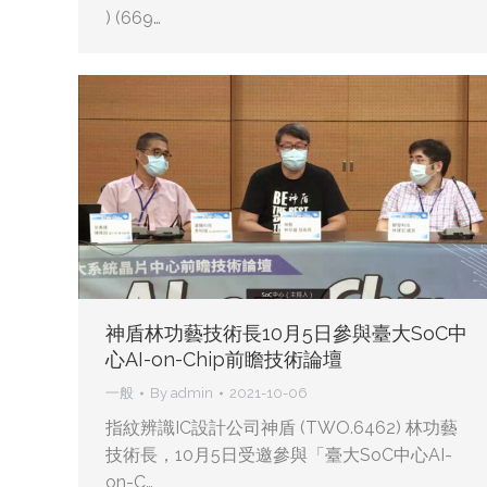
) (669…
神盾林功藝技術長10月5日參與臺大SoC中
心AI-on-Chip前瞻技術論壇
一般
By
admin
2021-10-06
指紋辨識IC設計公司神盾 (TWO.6462) 林功藝
技術長，10月5日受邀參與「臺大SoC中心AI-
on-C…