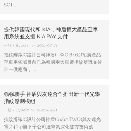
SCT …
提供韓國現代和 KIA，神盾擴大產品至車
用系統並支援 KIA PAY 支付
一般
By
admin
2021-07-13
指紋辨識IC設計公司神盾(TWO.6462)拓展產品
至車用領域目前已為韓國兩大車廠指紋辨識晶片
唯一供應商 。 …
強強聯手 神盾與友達合作推出新一代光學
指紋感測模組
一般
By
admin
2021-04-21
指紋辨識IC設計公司神盾(6462.TWO)與友達光
電(2409)旗下子公司達擎為深化雙方技術應